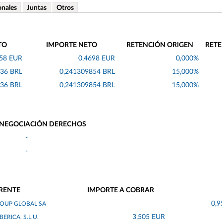
onales
Juntas
Otros
TO
IMPORTE NETO
RETENCIÓN ORIGEN
RETE
,58 EUR
0,4698 EUR
0,000%
636 BRL
0,241309854 BRL
15,000%
636 BRL
0,241309854 BRL
15,000%
 NEGOCIACIÓN DERECHOS
-
-
RENTE
IMPORTE A COBRAR
0,9
OUP GLOBAL SA
3,505 EUR
ERICA, S.L.U.