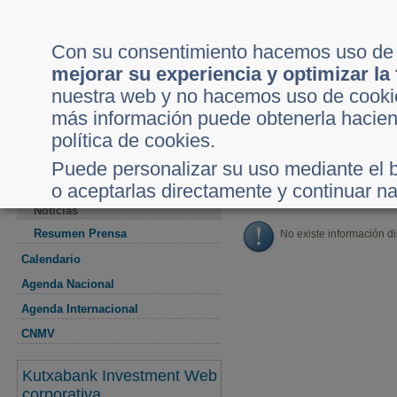
Inicio
Acceso Clientes
Con su consentimiento hacemos uso d
mejorar su experiencia y optimizar la
nuestra web y no hacemos uso de cookie
más información puede obtenerla hacien
Mercados
Análisis
Al Día
Mi Cartera
S
política de cookies.
Usted está en:
Inicio
Al día
Norbolsa Broker Opina
Puede personalizar su uso mediante el b
Detalle Noticia
Actualidad
o aceptarlas directamente y continuar n
Noticias
Resumen Prensa
No existe información d
Calendario
Agenda Nacional
Agenda Internacional
CNMV
Kutxabank Investment Web
corporativa